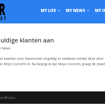
MY LIFE
MY NEWS
MY I
uldige klanten aan
y News
oor kaarten voor Rammstein ongeldig te verklaren omdat deze door
an Mojo Concerts in. Nu begrijp ik dat Mojo Concerts graag de zwar
ordPress