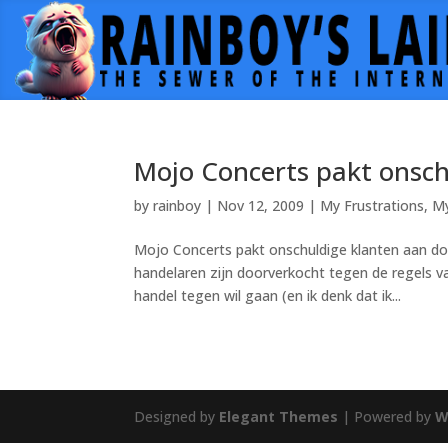
Mojo Concerts pakt onsch
by
rainboy
|
Nov 12, 2009
|
My Frustrations
,
M
Mojo Concerts pakt onschuldige klanten aan d
handelaren zijn doorverkocht tegen de regels v
handel tegen wil gaan (en ik denk dat ik...
Designed by
Elegant Themes
| Powered by
W