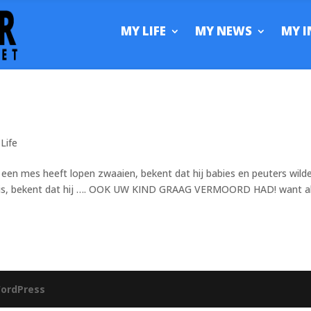
MY LIFE
MY NEWS
MY I
Life
t een mes heeft lopen zwaaien, bekent dat hij babies en peuters wild
ek is, bekent dat hij …. OOK UW KIND GRAAG VERMOORD HAD! want a
ordPress