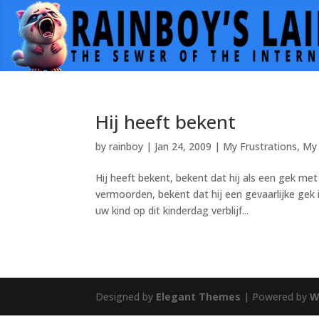
Hij heeft bekent
by
rainboy
|
Jan 24, 2009
|
My Frustrations
,
My 
Hij heeft bekent, bekent dat hij als een gek me
vermoorden, bekent dat hij een gevaarlijke g
uw kind op dit kinderdag verblijf...
Designed by
Elegant Themes
| Powered by
W