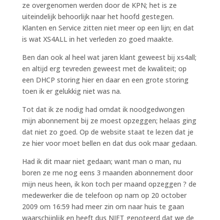
ze overgenomen werden door de KPN; het is ze
uiteindelijk behoorlijk naar het hoofd gestegen.
Klanten en Service zitten niet meer op een lijn; en dat
is wat XS4ALL in het verleden zo goed maakte.
Ben dan ook al heel wat jaren klant geweest bij xs4all;
en altijd erg tevreden geweest met de kwaliteit; op
een DHCP storing hier en daar en een grote storing
toen ik er gelukkig niet was na.
Tot dat ik ze nodig had omdat ik noodgedwongen
mijn abonnement bij ze moest opzeggen; helaas ging
dat niet zo goed. Op de website staat te lezen dat je
ze hier voor moet bellen en dat dus ook maar gedaan.
Had ik dit maar niet gedaan; want man o man, nu
boren ze me nog eens 3 maanden abonnement door
mijn neus heen, ik kon toch per maand opzeggen ? de
medewerker die de telefoon op nam op 20 october
2009 om 16:59 had meer zin om naar huis te gaan
waarschijnlijk en heeft dus NIET genoteerd dat we de