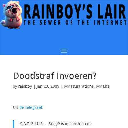
Doodstraf Invoeren?
by
rainboy
|
Jan 23, 2009
|
My Frustrations
,
My Life
Uit
de telegraaf
:
SINT-GILLIS
–
België is in shock na de